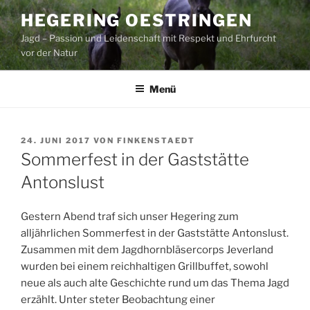
Zum
HEGERING OESTRINGEN
Inhalt
Jagd – Passion und Leidenschaft mit Respekt und Ehrfurcht
springen
vor der Natur
Menü
VERÖFFENTLICHT
24. JUNI 2017
VON
FINKENSTAEDT
AM
Sommerfest in der Gaststätte
Antonslust
Gestern Abend traf sich unser Hegering zum
alljährlichen Sommerfest in der Gaststätte Antonslust.
Zusammen mit dem Jagdhornbläsercorps Jeverland
wurden bei einem reichhaltigen Grillbuffet, sowohl
neue als auch alte Geschichte rund um das Thema Jagd
erzählt. Unter steter Beobachtung einer