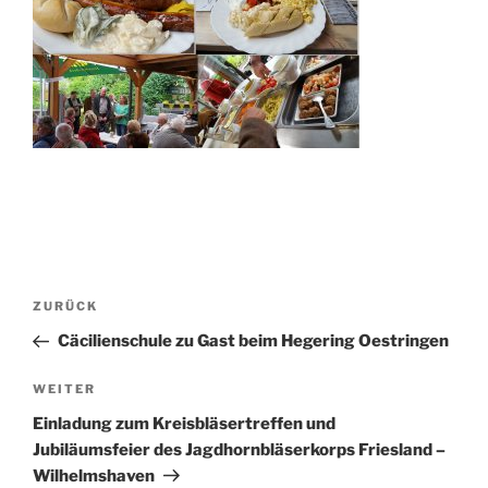
Beitragsnavigation
Vorheriger
ZURÜCK
Beitrag
Cäcilienschule zu Gast beim Hegering Oestringen
Nächster
WEITER
Beitrag
Einladung zum Kreisbläsertreffen und
Jubiläumsfeier des Jagdhornbläserkorps Friesland –
Wilhelmshaven