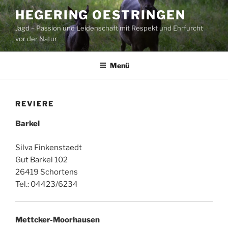
Zum
HEGERING OESTRINGEN
Inhalt
Jagd – Passion und Leidenschaft mit Respekt und Ehrfurcht
springen
vor der Natur
Menü
REVIERE
Barkel
Silva Finkenstaedt
Gut Barkel 102
26419 Schortens
Tel.: 04423/6234
Mettcker-Moorhausen