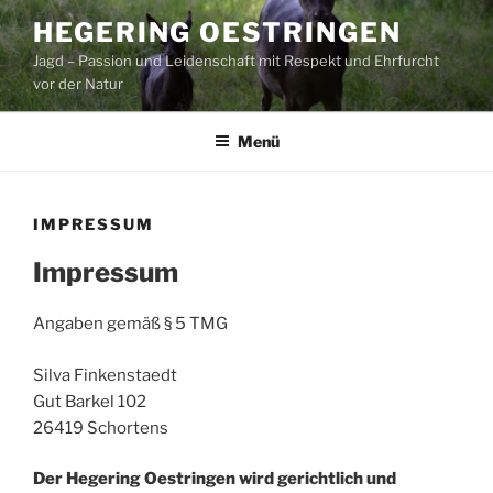
Zum
HEGERING OESTRINGEN
Inhalt
Jagd – Passion und Leidenschaft mit Respekt und Ehrfurcht
springen
vor der Natur
Menü
IMPRESSUM
Impressum
Angaben gemäß § 5 TMG
Silva Finkenstaedt
Gut Barkel 102
26419 Schortens
Der Hegering Oestringen wird gerichtlich und