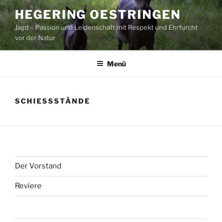
Zum
HEGERING OESTRINGEN
Inhalt
Jagd – Passion und Leidenschaft mit Respekt und Ehrfurcht
springen
vor der Natur
Menü
SCHIESSSTÄNDE
Der Vorstand
Reviere