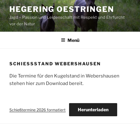
Zum
HEGERING OESTRINGEN
Inhalt
Jagd – Passion und Leidenschaft mit Respekt und Ehrfurcht
springen
vor der Natur
Menü
SCHIESSSTAND WEBERSHAUSEN
Die Termine für den Kugelstand in Webershausen
stehen hier zum Download bereit.
Herunterladen
Schießtermine 2026 formatiert