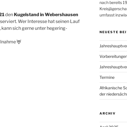
nach bereits 1
Kreisjägerscha
21
den
Kugelstand in Webershausen
umfasst inzwis
serviert. Wer Interesse hat seinen Lauf
 kann sich gerne unter hegering-
NEUESTE BE
eilnahme 🦌
Jahreshauptv
Vorbereitungen
Jahreshauptv
Termine
Afrikanische S
der niedersäch
ARCHIV