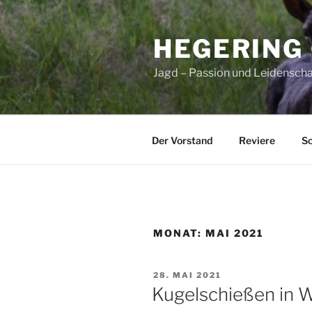
Zum
Inhalt
HEGERING
springen
Jagd – Passion und Leidenschaf
Der Vorstand
Reviere
Sc
MONAT:
MAI 2021
VERÖFFENTLICHT
28. MAI 2021
AM
Kugelschießen in 