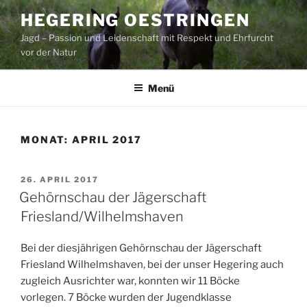
Zum
HEGERING OESTRINGEN
Inhalt
Jagd – Passion und Leidenschaft mit Respekt und Ehrfurcht
springen
vor der Natur
Menü
MONAT:
APRIL 2017
VERÖFFENTLICHT
26. APRIL 2017
AM
Gehörnschau der Jägerschaft
Friesland/Wilhelmshaven
Bei der diesjährigen Gehörnschau der Jägerschaft
Friesland Wilhelmshaven, bei der unser Hegering auch
zugleich Ausrichter war, konnten wir 11 Böcke
vorlegen. 7 Böcke wurden der Jugendklasse