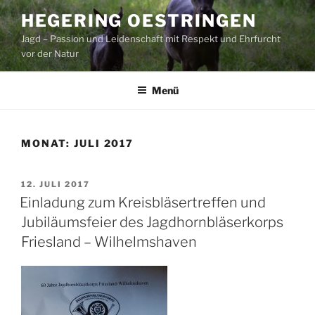
Zum
HEGERING OESTRINGEN
Inhalt
Jagd – Passion und Leidenschaft mit Respekt und Ehrfurcht
springen
vor der Natur
Menü
MONAT:
JULI 2017
VERÖFFENTLICHT
12. JULI 2017
AM
Einladung zum Kreisbläsertreffen und
Jubiläumsfeier des Jagdhornbläserkorps
Friesland – Wilhelmshaven