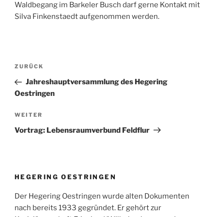
Waldbegang im Barkeler Busch darf gerne Kontakt mit
Silva Finkenstaedt aufgenommen werden.
Beitragsnavigation
Vorheriger
ZURÜCK
Beitrag
Jahreshauptversammlung des Hegering
Oestringen
Nächster
WEITER
Beitrag
Vortrag: Lebensraumverbund Feldflur
HEGERING OESTRINGEN
Der Hegering Oestringen wurde alten Dokumenten
nach bereits 1933 gegründet. Er gehört zur