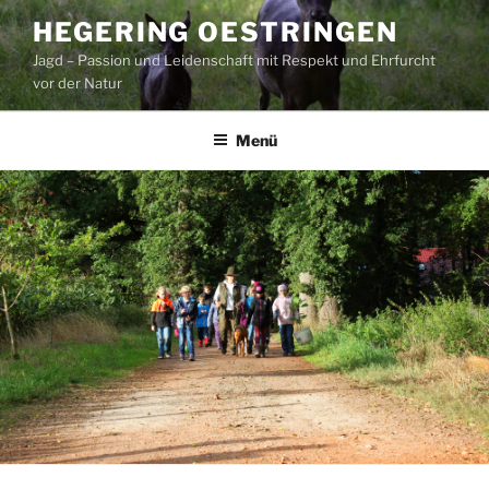
Zum
HEGERING OESTRINGEN
Inhalt
Jagd – Passion und Leidenschaft mit Respekt und Ehrfurcht
springen
vor der Natur
Menü