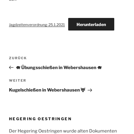
Herunterladen
Jagdzeitenverordnung-25.1.2021
Beitragsnavigation
Vorheriger
ZURÜCK
Beitrag
🐗 Übungsschießen in Webershausen 🐗
Nächster
WEITER
Beitrag
Kugelschießen in Webershausen 🦌
HEGERING OESTRINGEN
Der Hegering Oestringen wurde alten Dokumenten