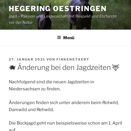
Zum
HEGERING OESTRINGEN
Inhalt
Jagd – Passion und Leidenschaft mit Respekt und Ehrfurcht
springen
vor der Natur
Menü
VERÖFFENTLICHT
27. JANUAR 2021
VON
FINKENSTAEDT
AM
🐗 Änderung bei den Jagdzeiten 🦌
Nachfolgend sind die neuen Jagdzeiten in
Niedersachsen zu finden.
Änderungen finden sich unter anderem beim Rotwild,
Damwild und Rehwild.
Die Bockjagd geht nun beispielsweise schon am 1. April
auf.